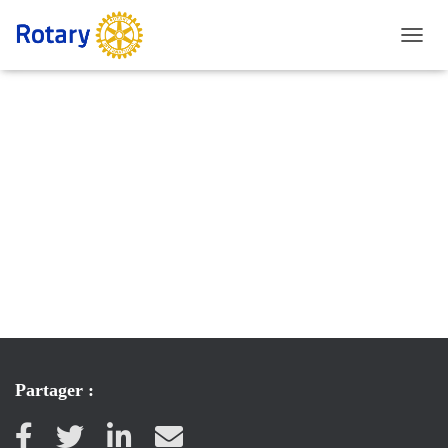
Vous devez être connecté pour voir ce contenu !
D
É
P
L
I
E
R
L
A
N
A
V
I
G
A
T
I
O
Partager :
N