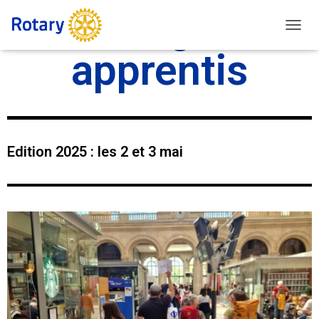
L'échange des
D
É
apprentis
P
L
I
E
R
L
A
Edition 2025 : les 2 et 3 mai
N
A
V
I
G
A
T
I
O
N