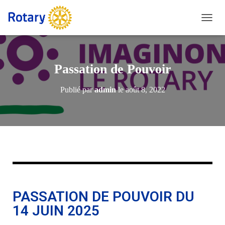
D
É
P
L
I
Passation de Pouvoir
E
R
Publié par
admin
le
août 8, 2022
L
A
N
A
V
I
G
A
T
I
O
PASSATION DE POUVOIR DU
N
14 JUIN 2025