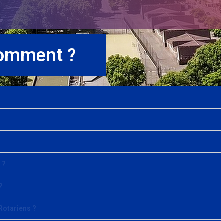
comment ?
 ?
?
 Rotariens ?